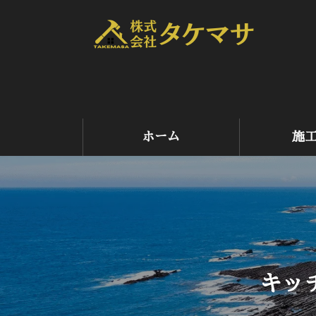
コ
ナ
ン
ビ
テ
ゲ
ン
ー
ツ
シ
へ
ョ
ス
ン
キ
に
ホーム
施
ッ
移
プ
動
キッ